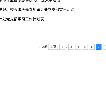
平审计监督思想 助力双一流大学建设
书记、校长张庆亮参加审计处党支部党日活动
年审计处党支部学习工作计划表
...
共76条
上页
1
3
4
5
6
7