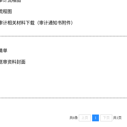
审计流程图
流程图
审计相关材料下载（审计通知书附件）
清单
送审资料封面
共6条
上页
1
下页
共1页