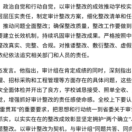
、政治自觉和行动自觉，以审计整改的成效推动学校实
层层压实责任，制定审计整改方案，细化整改清单和任
、推动问题全面整改；确保整改质量，整改工作要做到
要建立长效机制，持续巩固审计整改成果。严格按照中
整改真实、完整、合规。对推诿整改、敷衍整改、虚假
依纪依法追究相关部门和人员的责任。
态发言。他指出，审计组在肯定成绩的同时，深刻指出
理、招标采购和工程管理等方面存在的具体问题，这些
次全面体检并开出了良方，学校诚恳接受、照单全收、
觉，增强抓好审计整改的责任感使命感。全校上下要认
如雷贯耳”的重要要求，把思想和行动统一到省委关于
实，以实实在在的整改成效彰显坚定拥护“两个确立”
题整改。以审计整改为契机，与审计组“同题共答、同向